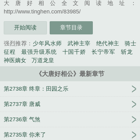
大唐好相公全文阅读地址：
http://www.tinghen.com/83985/
开始阅读
章节目录
强烈推荐：
少年风水师
武神主宰
绝代神主
骑士
征程
最强升级系统
十国千娇
长宁帝军
斩龙
神医嫡女
万道龙皇
《大唐好相公》最新章节
第2738章 终章：田园之乐
第2737章 唐威
第2736章 气煞
第2735章 你来了