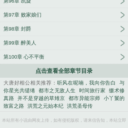
第96章 凯旋
第97章 败家娘们
第98章 封爵
第99章 醉美人
第100章 心不平衡
点击查看全部章节目录
大唐好相公相关推荐：
听风在呢喃，我向你告白
与
你星光共缱绻
都市之无敌人生
时间旅行家
缀术修
真路
并不是穿越的草雉京
都市异能宗师
小丫鬟的
致富之路
洪荒之元始本纪
洪荒圣母传
本站所有小说由网友上传，如有侵犯版权，请来信告知，本站立即