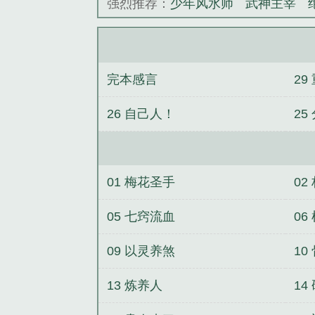
强烈推荐：
少年风水师
武神主宰
完本感言
2
26 自己人！
25
01 梅花圣手
02
05 七窍流血
06
09 以灵养煞
10
13 炼养人
14