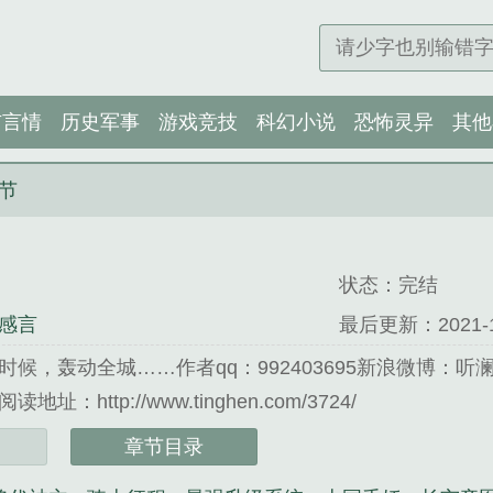
市言情
历史军事
游戏竞技
科幻小说
恐怖灵异
其他
节
状态：完结
感言
最后更新：2021-12-
轰动全城……作者qq：992403695新浪微博：听澜本尊书
：http://www.tinghen.com/3724/
章节目录