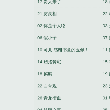
17 贵人来了
18
21 厉灵相
22
02 你是个人物
03
06 假小子
07
10 可儿 感谢书童的玉佩！
1
架
14 烈焰焚宅
15
18 麒麟
19
22 白骨观
23
26 青龙衔血
01
04 私密之事
05