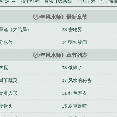
绝代神主
骑士征程
最强升级系统
十国千娇
长宁帝
《少年风水师》最新章节
9 重逢（大结局）
28 密轮界
 分水兽
24 明知故问
《少年风水师》章节列表
 林夏
03 饿疯了
 树下藏灵
07 风水的秘密
 骨雕人形
11 红色寿衣
 硬骨头
15 双重反噬