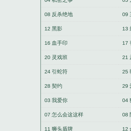
08 反杀绝地
0
佩
12 黑影
13
16 血手印
17
20 灵戏班
21
24 引蛇符
25
28 契约
29
03 我爱你
04
07 怎么会这这样
08
11 狮头盾牌
12