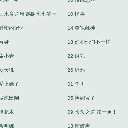
9 三水育龙局 感谢七七的玉
10 怪事
！
 封印的记忆
14 夺魄藏神
 替身
18 你和他们不一样
 孟小岩
22 诅咒
 朝天犼
26 辟邪
 爱上她了
01 李川
 猛虎出闸
05 捡到宝了
 降龙木
09 长久之道 加一更！
 余明婉
13 锣鼓声