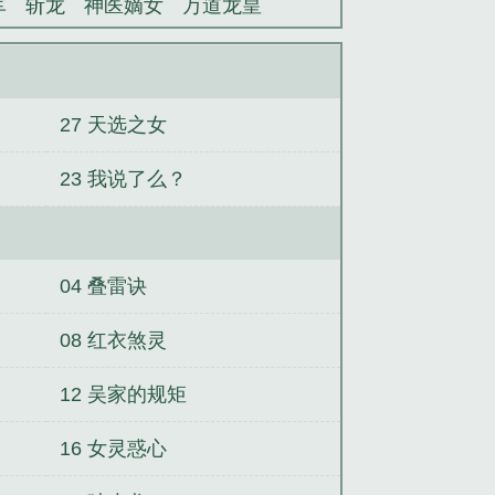
军
斩龙
神医嫡女
万道龙皇
27 天选之女
23 我说了么？
04 叠雷诀
08 红衣煞灵
12 吴家的规矩
16 女灵惑心