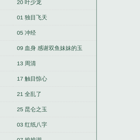
20 叶少龙
01 独目飞天
05 冲经
09 血身 感谢双鱼妹妹的玉
佩！
13 周清
17 触目惊心
21 全乱了
25 昆仑之玉
03 红纸八字
07 娘娘湖