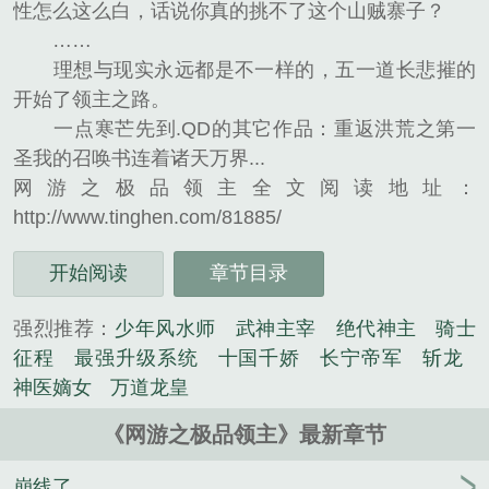
性怎么这么白，话说你真的挑不了这个山贼寨子？
……
理想与现实永远都是不一样的，五一道长悲摧的
开始了领主之路。
一点寒芒先到.QD的其它作品：重返洪荒之第一
圣我的召唤书连着诸天万界...
网游之极品领主全文阅读地址：
http://www.tinghen.com/81885/
开始阅读
章节目录
强烈推荐：
少年风水师
武神主宰
绝代神主
骑士
征程
最强升级系统
十国千娇
长宁帝军
斩龙
神医嫡女
万道龙皇
《网游之极品领主》最新章节
崩线了