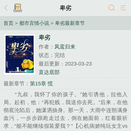
卑劣
首页
>
都市言情小说
>
卑劣最新章节
卑劣
作者：
凤鸾归来
状态：完结
最后更新：2023-03-23
直达底部
最新章节：
第15章 慌
“九叔，我怀了你的孩子。”她引诱他，拉他入
局。起初，他：“再犯贱，我送你去死。”后来，在他
彻底沦陷后，她潇洒抽身。那一天，大雨中连朔满身
血污，一步步踉跄走过去，倒在她面前，红着眼祈
求，“能不能继续假装爱我？”【心机病娇纯玩女主vs