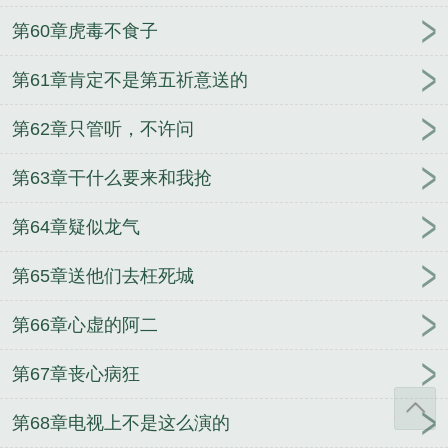
第60章虎毒不食子
第61章肯定不是第五祈意送的
第62章只管听，不许问
第63章干什么要来和我抢
第64章疑似龙气
第65章送他们去枉死城
第66章心虚的阿二
第67章丧心病狂
第68章电视上不是这么演的