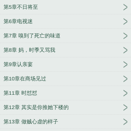
第5章不日将至
第6章电视迷
第7章 嗅到了死亡的味道
第8章 妈，时季又骂我
第9章认亲宴
第10章在商场见过
第11章 时怼怼
第12章 其实是你推她下楼的
第13章 做贼心虚的样子