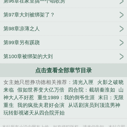
第96章在家里搞一个唱歌房
第97章大刘被绑架了？
第98章凉薄之人
第99章另有蹊跷
第100章被绑架的大刘
点击查看全部章节目录
女主她只想挣功德相关推荐：
清光入匣
火影之破晓
来临
假如世界变大亿万倍
四合院：截胡秦淮如
山
神大人不好惹
重生1989：我的倒爷生涯
末日：无限
重生
我的疯批夫君好会演
从话剧演员到顶流男神
玩转影视诸天从四合院开始
本站所有小说由网友上传，如有侵犯版权，请来信告知，本站立即