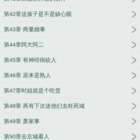
第42章这孩子是不是缺心眼
第43章 商量婚事
第44章阿大阿二
第45章 有神经病砍人
第46章 原来是熟人
第47章时姐就是个吃货
第48章 再有下次送他们去枉死城
第49章 萧家事
第50章去京城看人