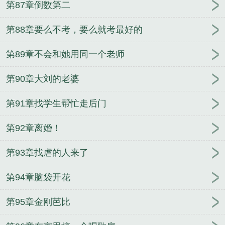
第87章倒数第二
第88章要么不考，要么就考最好的
第89章不会和她用同一个老师
第90章大刘的老婆
第91章找学生帮忙走后门
第92章离婚！
第93章找虐的人来了
第94章脑袋开花
第95章金刚芭比