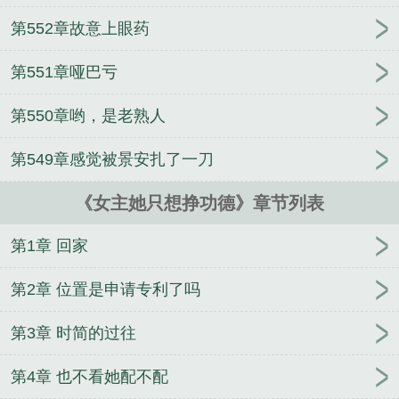
第552章故意上眼药
第551章哑巴亏
第550章哟，是老熟人
第549章感觉被景安扎了一刀
《女主她只想挣功德》章节列表
第1章 回家
第2章 位置是申请专利了吗
第3章 时简的过往
第4章 也不看她配不配