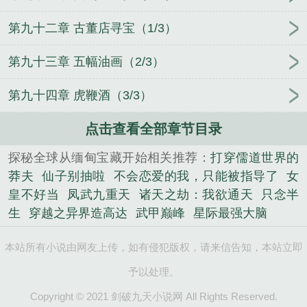
第九十二章 古董店寻宝（1/3）
第九十三章 五幅油画（2/3）
第九十四章 虎鞭酒（3/3）
点击查看全部章节目录
探秘全球从缅甸宝藏开始相关推荐：
打穿儒道世界的
莽夫
仙子别抽啦
不会恋爱的我，只能被指导了
女
皇不好当
凤武九重天
诸天之劫：我欲通天
只念半
生
穿越之异界造高达
武甲巅峰
星际最强大脑
本站所有小说由网友上传，如有侵犯版权，请来信告知，本站立即
予以处理。
Copyright © 2021 剑破九天小说网 All Rights Reserved.