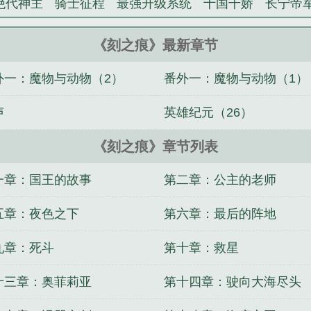
绝代神主
骑士征程
最强升级系统
十国千娇
长宁帝
作品：这个世界过于危险...
ttp://www.tinghen.com/116799/
《刻之痕》最新章节
外一：魔物与动物（2）
番外一：魔物与动物（1）
声
英雄纪元（26）
《刻之痕》章节列表
一章：国王的故事
第二章：公主的老师
五章：夜色之下
第六章：最后的阵地
九章：死斗
第十章：救星
十三章：奥菲莉亚
第十四章：驶向大海尽头