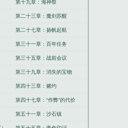
第十九章：海神祭
第二十三章：魔剑苏醒
第二十七章：扬帆起航
第三十一章：百年任务
第三十五章：战前会议
第三十九章：消失的宝物
第四十三章：赌约
第四十七章：“作弊”的代价
第五十一章：沙石镇
下）
第五十五章：青色印记