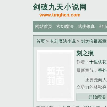
剑破九天小说网
www.tinghen.com
网站首页
玄幻魔法
武侠修真
都
首页
>
玄幻魔法小说
>
刻之痕最新章
刻之痕
作者：
十里桃花
最新章节：
番外
正要走向人生
立势力的林秋突
比如说误打误
开始阅读
现在的他，只