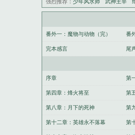
强烈推荐：
少年风水师
武神主宰
十里桃花的其它
刻之痕全文阅读地址：h
番外一：魔物与动物（完）
番
完本感言
尾
序章
第
第四章：烽火将至
第
第八章：月下的死神
第
第十二章：英雄永不落幕
第