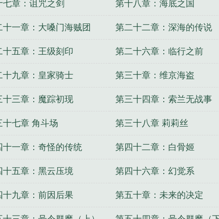
十七章：诅咒之剑
第十八章：海底之国
二十一章：大嗓门海贼团
第二十二章：深海的传说
二十五章：王级刻印
第二十六章：临行之前
二十九章：皇家骑士
第三十章：维京海盗
三十三章：魔踪初现
第三十四章：索兰无战事
三十七章 角斗场
第三十八章 莉莉丝
四十一章：奇怪的传统
第四十二章：白骨姬
四十五章：黑云压境
第四十六章：幻觉系
四十九章：前因后果
第五十章：未来的决定
五十三章：号令群魔（上）
第五十四章：号令群魔（