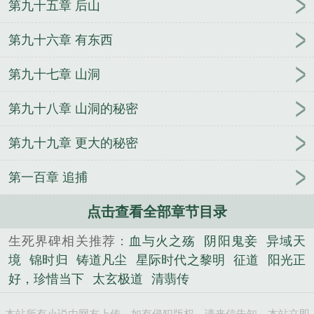
第九十五章 后山
第九十六章 有东西
第九十七章 山洞
第九十八章 山洞的秘密
第九十九章 更大的秘密
第一百章 追捕
点击查看全部章节目录
生死界碑相关推荐：
血与火之殇
阴阳鬼妾
异域天
境
锦时归
铸道凡尘
星际时代之黎明
征道
阳光正
好，珍惜当下
太玄极道
清翡传
本站所有小说由网友上传，如有侵犯版权，请来信告知，本站立即