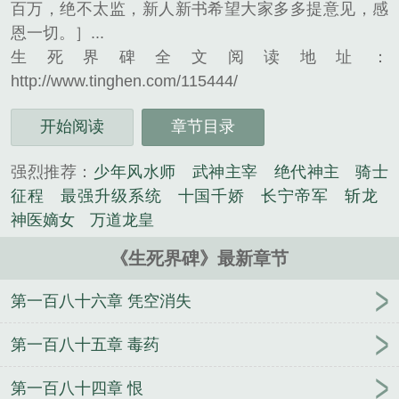
百万，绝不太监，新人新书希望大家多多提意见，感
恩一切。］...
生死界碑全文阅读地址：
http://www.tinghen.com/115444/
开始阅读
章节目录
强烈推荐：
少年风水师
武神主宰
绝代神主
骑士
征程
最强升级系统
十国千娇
长宁帝军
斩龙
神医嫡女
万道龙皇
《生死界碑》最新章节
第一百八十六章 凭空消失
第一百八十五章 毒药
第一百八十四章 恨