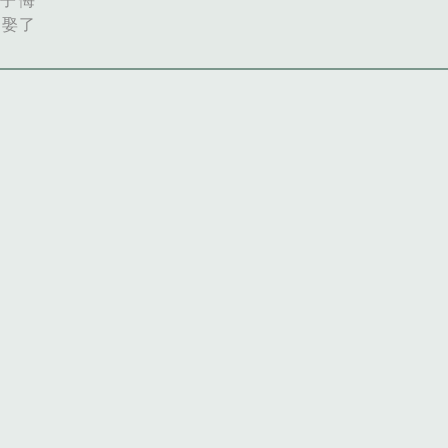
，娶了
会笑的
天地，
突然发
！”岂
娘子身
府其他
女甜美
灵鸟；
重，出
华横
柔弱娇
傲蛮
大人满
成脏。
眼生头
心练
而洛青