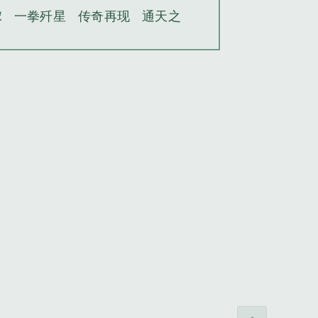
嫁
一拳歼星
传奇再现
通天之