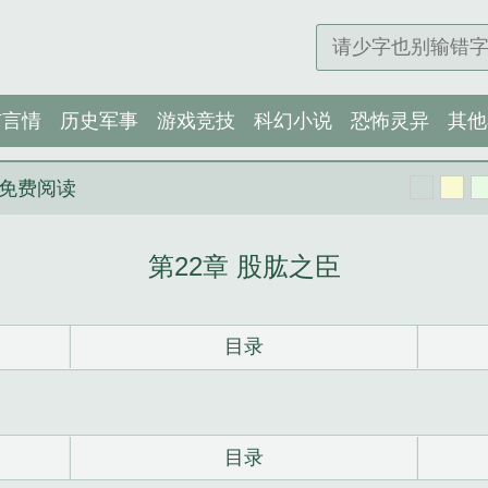
市言情
历史军事
游戏竞技
科幻小说
恐怖灵异
其他
免费阅读
第22章 股肱之臣
目录
目录