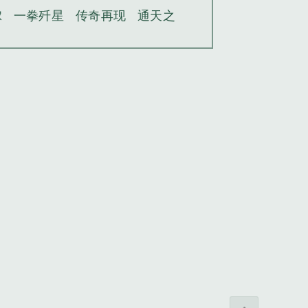
嫁
一拳歼星
传奇再现
通天之