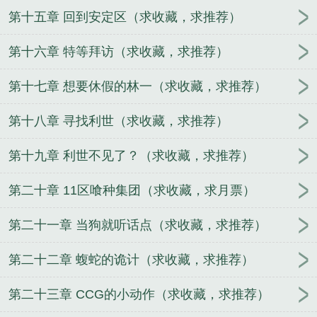
第十五章 回到安定区（求收藏，求推荐）
第十六章 特等拜访（求收藏，求推荐）
第十七章 想要休假的林一（求收藏，求推荐）
第十八章 寻找利世（求收藏，求推荐）
第十九章 利世不见了？（求收藏，求推荐）
第二十章 11区喰种集团（求收藏，求月票）
第二十一章 当狗就听话点（求收藏，求推荐）
第二十二章 蝮蛇的诡计（求收藏，求推荐）
第二十三章 CCG的小动作（求收藏，求推荐）