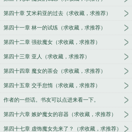
第四十章 艾米莉亚的过去（求收藏，求推荐）
第四十一章 林一的试练（求收藏，求推荐）
第四十二章 强欲魔女（求收藏，求推荐）
第四十三章 亚人（求收藏，求推荐）
第四十四章 魔女的茶会（求收藏，求推荐）
第四十五章 交手怠惰（求收藏，求推荐）
作者的一些话。书友可以点进来看一下。
第四十六章 嫉妒魔女的容器（求收藏，求推荐）
第四十七章 虚饰魔女先来了？（求收藏，求推荐）