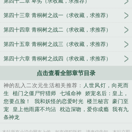
第四十二章 卑劣（求收藏，求推荐）
第四十三章 青桐树之战一（求收藏，求推荐）
第四十四章 青桐树之战二（求收藏，求推荐）
第四十五章 青桐树之战三（求收藏，求推荐）
第四十六章 青桐树之战四（求收藏，求推荐）
点击查看全部章节目录
神的乱入二次元生活相关推荐：
人世风灯，向死而
生
植门之僵尸狩猎师
七域命神
娇宠名后：皇上，
您要点脸！
我和妖怪的恋爱时光
楼兰秘宫
豪门至
宠
皇上他雨露不均沾
枕边深吻，爱你成瘾
我有九
条神龙
本站所有小说由网友上传，如有侵犯版权，请来信告知，本站立即