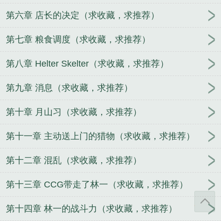
第六章 店长的决定（求收藏，求推荐）
第七章 粮食调度（求收藏，求推荐）
第八章 Helter Skelter（求收藏，求推荐）
第九章 消息（求收藏，求推荐）
第十章 月山习（求收藏，求推荐）
第十一章 主动送上门的猎物（求收藏，求推荐）
第十二章 混乱（求收藏，求推荐）
第十三章 CCG带走了林一（求收藏，求推荐）
第十四章 林一的战斗力（求收藏，求推荐）