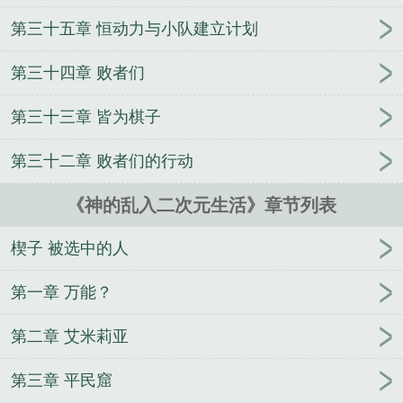
第三十五章 恒动力与小队建立计划
第三十四章 败者们
第三十三章 皆为棋子
第三十二章 败者们的行动
《神的乱入二次元生活》章节列表
楔子 被选中的人
第一章 万能？
第二章 艾米莉亚
第三章 平民窟