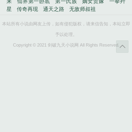
来
仙界第一卧底
第一氏族
嫡女贵嫁
一拳歼
星
传奇再现
通天之路
无敌师叔祖
本站所有小说由网友上传，如有侵犯版权，请来信告知，本站立即
予以处理。
Copyright © 2021 剑破九天小说网 All Rights Reserved.