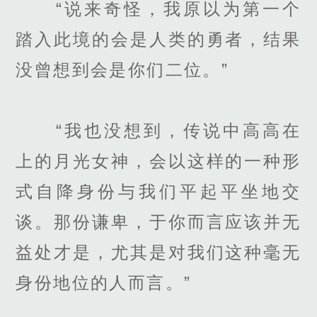
“说来奇怪，我原以为第一个
踏入此境的会是人类的勇者，结果
没曾想到会是你们二位。”
“我也没想到，传说中高高在
上的月光女神，会以这样的一种形
式自降身份与我们平起平坐地交
谈。那份谦卑，于你而言应该并无
益处才是，尤其是对我们这种毫无
身份地位的人而言。”