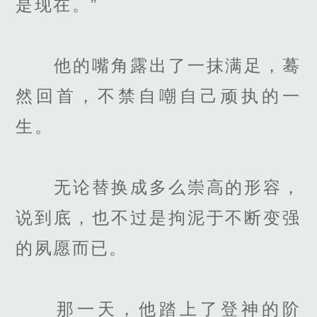
是现在。”
他的嘴角露出了一抹满足，蓦
然回首，不禁自嘲自己顽执的一
生。
无论替换成多么崇高的形容，
说到底，也不过是拘泥于不断变强
的夙愿而已。
那一天，他踏上了登神的阶