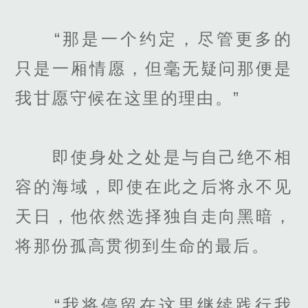
“那是一个约定，尽管更多的
只是一厢情愿，但毫无疑问那便是
我甘愿守候在这里的理由。”
即使身处之处是与自己绝不相
容的海域，即使在此之后将永不见
天日，他依然选择独自走向黑暗，
将那份孤高贯彻到生命的最后。
“我将停留在这里继续践行我