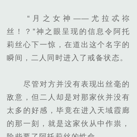
“月之女神——尤拉忒祢
丝！？”神之眼呈现的信息令阿托
莉丝心下一惊，在道出这个名字的
瞬间，二人同时进入了戒备状态。
尽管对方并没有表现出丝毫的
敌意，但二人却是对那家伙并没有
太多的好感，毕竟在进入天域霞廊
的那一刻，就是这家伙从中作祟，
险些要了阿托莉丝的性命。