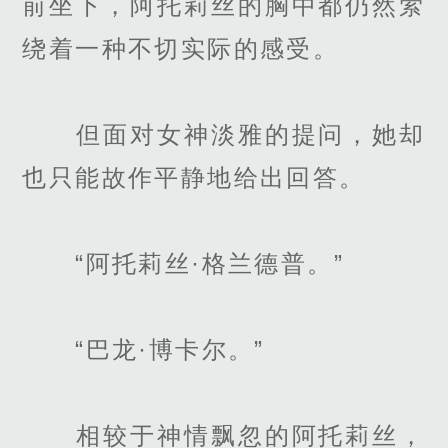
前坐下，阿托莉丝的胸中都仍然萦
绕着一种不切实际的感受。
但面对女神淡雅的提问，她却
也只能故作平静地给出回答。
“阿托莉丝·格兰德普。”
“巴龙·博卡尔。”
相较于神情飘忽的阿托莉丝，