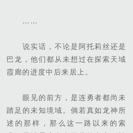
……
说实话，不论是阿托莉丝还是
巴龙，他们都从未想过在探索天域
霞廊的进度中后来居上。
眼见的前方，是连勇者都尚未
踏足的未知境域。倘若真如龙神所
述的那样，那么这一路以来的索