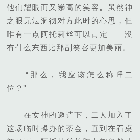
他们耀眼而又崇高的笑容。虽然神
之眼无法洞彻对方此时的心思，但
唯有一点阿托莉丝可以肯定——没
有什么东西比那副笑容更加美丽。
“那么，我应该怎么称呼二
位？”
在女神的邀请下，二人加入了
这场临时操办的茶会，直到在石桌