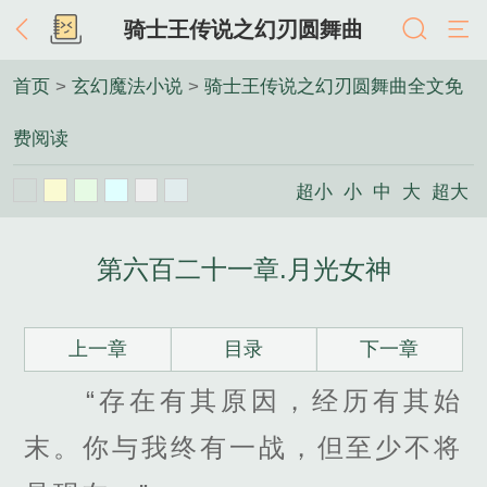
骑士王传说之幻刃圆舞曲
首页
>
玄幻魔法小说
>
骑士王传说之幻刃圆舞曲全文免
费阅读
超小
小
中
大
超大
第六百二十一章.月光女神
上一章
目录
下一章
“存在有其原因，经历有其始
末。你与我终有一战，但至少不将