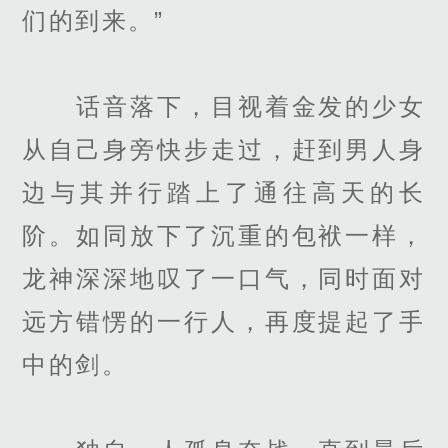
们的到来。”
话音落下，目视着金发的少女
从自己身旁快步走过，赶到男人身
边与其并行踏上了通往高天的长
阶。如同放下了沉重的包袱一样，
龙神深深地叹了一口气，同时面对
远方错愣的一行人，再度提起了手
中的剑。