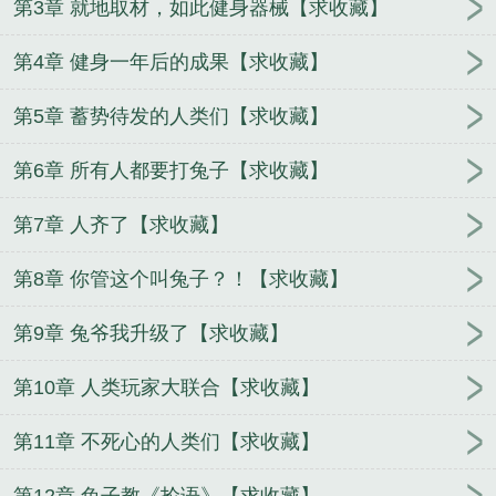
第3章 就地取材，如此健身器械【求收藏】
第4章 健身一年后的成果【求收藏】
第5章 蓄势待发的人类们【求收藏】
第6章 所有人都要打兔子【求收藏】
第7章 人齐了【求收藏】
第8章 你管这个叫兔子？！【求收藏】
第9章 兔爷我升级了【求收藏】
第10章 人类玩家大联合【求收藏】
第11章 不死心的人类们【求收藏】