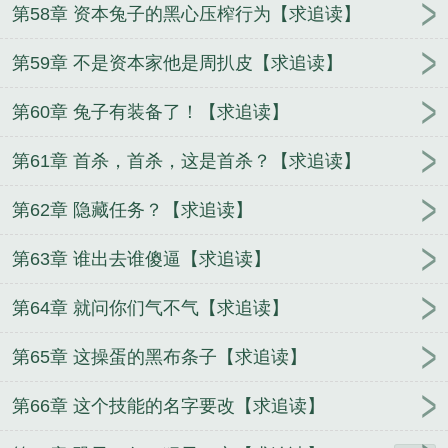
第58章 资本兔子的黑心压榨行为【求追读】
第59章 不是资本家他是周扒皮【求追读】
第60章 兔子有装备了！【求追读】
第61章 首杀，首杀，这是首杀？【求追读】
第62章 隐藏任务？【求追读】
第63章 谁出去谁傻逼【求追读】
第64章 就问你们气不气【求追读】
第65章 这操蛋的黑布条子【求追读】
第66章 这个技能的名字要改【求追读】