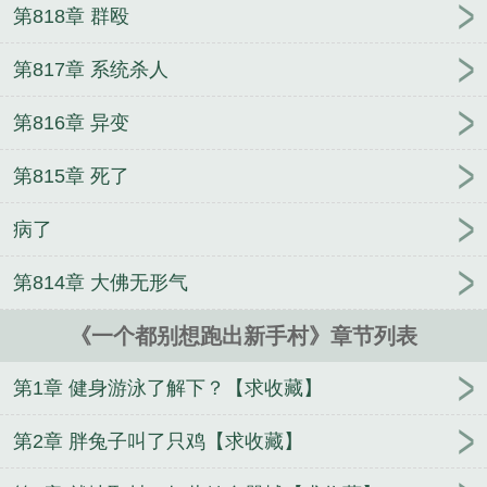
第818章 群殴
第817章 系统杀人
第816章 异变
第815章 死了
病了
第814章 大佛无形气
《一个都别想跑出新手村》章节列表
第1章 健身游泳了解下？【求收藏】
第2章 胖兔子叫了只鸡【求收藏】