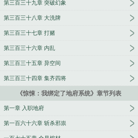
第三百三十九章 突破幻象
第三百三十八章 大洗牌
第三百三十七章 打赌
第三百三十六章 内乱
第三百三十五章 异空间
第三百三十四章 集齐四将
《惊悚：我绑定了地府系统》章节列表
第一章 入职地府
第一百六十六章 斩杀邪祟