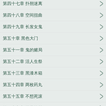
第四十七章 扑朔迷离
第四十八章 空间扭曲
第四十九章 长发女鬼
第五十章 黑色大门
第五十一章 鬼的赌局
第五十二章 活人生祭
第五十三章 黑漆木箱
第五十四章 两枚药丸
第五十五章 不想死滚