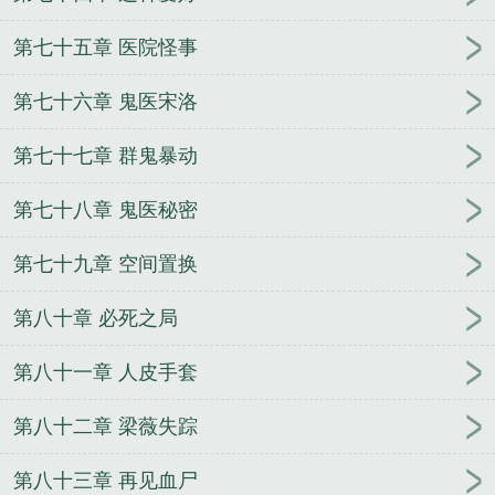
第七十五章 医院怪事
第七十六章 鬼医宋洛
第七十七章 群鬼暴动
第七十八章 鬼医秘密
第七十九章 空间置换
第八十章 必死之局
第八十一章 人皮手套
第八十二章 梁薇失踪
第八十三章 再见血尸