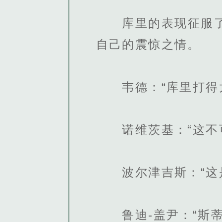
库里的表现征服了全
自己的震惊之情。
韦德：“库里打得太
诺维茨基：“这不可
波尔津吉斯：“这是
鲁迪-盖尹：“斯蒂