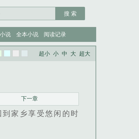
搜 索
小说
全本小说
阅读记录
超小
小
中
大
超大
下一章
到家乡享受悠闲的时