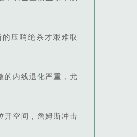
的压哨绝杀才艰难取
傲的内线退化严重，尤
拉开空间，詹姆斯冲击