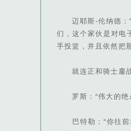
迈耶斯-伦纳德：“
们，这个家伙是对电
手投篮，并且依然把那
就连正和骑士鏖战
罗斯：“伟大的绝杀
巴特勒：“你往前场