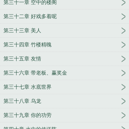
第三十一章 空中的楼阁
第三十二章 好戏多着呢
第三十三章 美人
第三十四章 竹楼精魄
第三十五章 友情
第三十六章 带老板、赢奖金
第三十七章 水底世界
第三十八章 乌龙
第三十九章 你的功劳