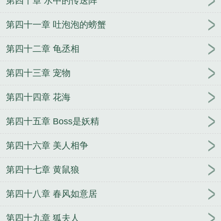
第四十章 水中的传送阵
第四十一章 吐泡泡的螃蟹
第四十二章 龟丞相
第四十三章 宠物
第四十四章 花海
第四十五章 Boss是妖精
第四十六章 美人相争
第四十七章 黄鼠狼
第四十八章 春风如意居
第四十九章 狐夫人