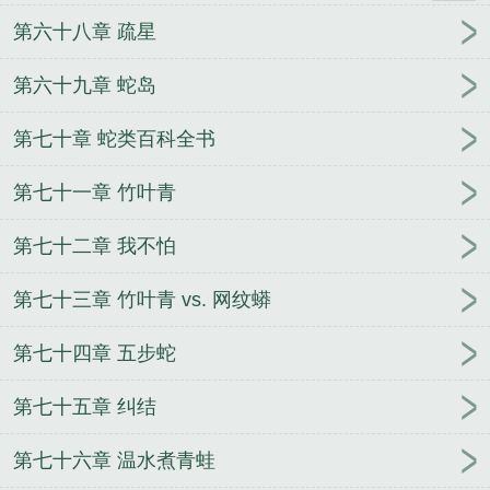
第六十八章 疏星
第六十九章 蛇岛
第七十章 蛇类百科全书
第七十一章 竹叶青
第七十二章 我不怕
第七十三章 竹叶青 vs. 网纹蟒
第七十四章 五步蛇
第七十五章 纠结
第七十六章 温水煮青蛙