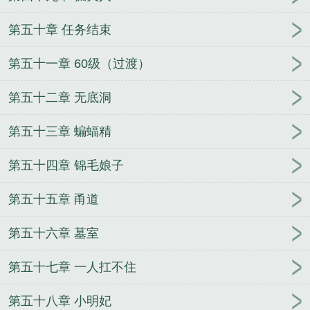
第五十章 任务结束
第五十一章 60级（过渡）
第五十二章 无底洞
第五十三章 蝙蝠精
第五十四章 锦毛娘子
第五十五章 甬道
第五十六章 墓室
第五十七章 一人扛不住
第五十八章 小明妃