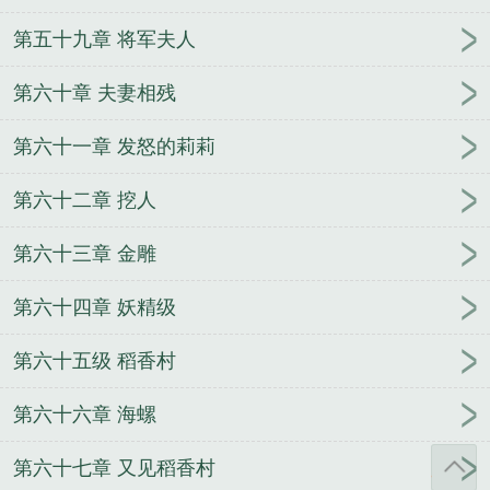
第五十九章 将军夫人
第六十章 夫妻相残
第六十一章 发怒的莉莉
第六十二章 挖人
第六十三章 金雕
第六十四章 妖精级
第六十五级 稻香村
第六十六章 海螺
第六十七章 又见稻香村